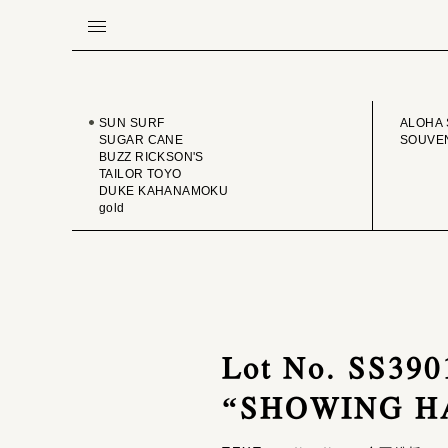
BRAND
VINTA
SUN SURF
ALOHA 
SUGAR CANE
SOUVEN
BUZZ RICKSON'S
TAILOR TOYO
DUKE KAHANAMOKU
gold
Lot No. SS3
“SHOWING H