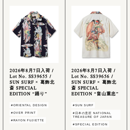
2026年8月7日入荷 /
2026年8月7日入荷 /
Lot No. SS39655 /
Lot No. SS39656 /
SUN SURF × 葛飾北
SUN SURF × 葛飾北
斎 SPECIAL
斎 SPECIAL
EDITION “踊り”
EDITION “畠山重忠”
#ORIENTAL DESIGN
#SUN SURF
#OVER PRINT
#日本の意匠 NATIONAL
TREASURE OF JAPAN
#RAYON FUJIETTE
#SPECIAL EDITION