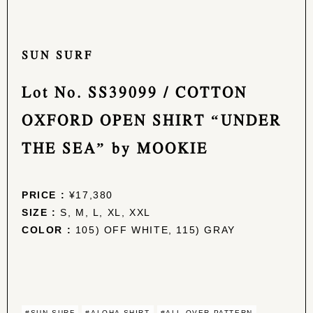
SUN SURF
Lot No. SS39099 / COTTON
OXFORD OPEN SHIRT “UNDER
THE SEA” by MOOKIE
PRICE :
¥17,380
SIZE :
S, M, L, XL, XXL
COLOR :
105) OFF WHITE, 115) GRAY
#SUN SURF
#ALOHA SHIRT
#ALL OVER PATTERN