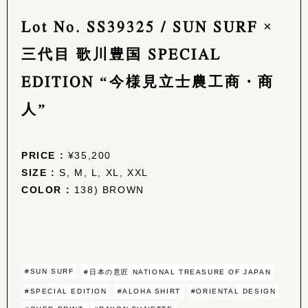
Lot No. SS39325 / SUN SURF ×
三代目 歌川豊国 SPECIAL
EDITION “今様見立士農工商・商
人”
PRICE :
¥35,200
SIZE :
S, M, L, XL, XXL
COLOR :
138) BROWN
#SUN SURF
#日本の意匠 NATIONAL TREASURE OF JAPAN
#SPECIAL EDITION
#ALOHA SHIRT
#ORIENTAL DESIGN