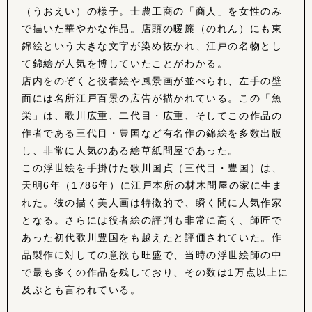
（うおえい）の様子。士農工商の「商人」を女性のみ
で描いた華やかな作品。店頭の暖簾（のれん）にも東
錦絵という大きな文字が染め抜かれ、江戸の名物とし
て錦絵が人気を博していたことがわかる。
店内をのぞくと役者絵や風景画が並べられ、左手の壁
面には名所江戸百景の広告が描かれている。この「魚
栄」は、歌川広重、二代目・広重、そしてこの作品の
作者である三代目・豊国など有名作の錦絵を多数出版
し、非常に人気のある絵草紙問屋であった。
この浮世絵を手掛けた歌川国貞（三代目・豊国）は、
天明6年（1786年）に江戸本所の材木問屋の家に生ま
れた。彼の描く美人画は特徴的で、瞬く間に人気作家
となる。さらには役者絵の評判も非常に高く、師匠で
あった初代歌川豊国をも越えたと評価されていた。作
品製作に対しての意欲も旺盛で、当時の浮世絵師の中
で最も多くの作品を残しており、その数は1万点以上に
及ぶとも言われている。