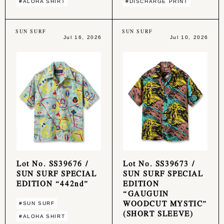
#ALOHA SHIRT
#DISCHARGE PRINT
SUN SURF
SUN SURF
Jul 16, 2026
Jul 10, 2026
Lot No. SS39676 /
Lot No. SS39673 /
SUN SURF SPECIAL
SUN SURF SPECIAL
EDITION “442nd”
EDITION
“GAUGUIN
WOODCUT MYSTIC”
#SUN SURF
(SHORT SLEEVE)
#ALOHA SHIRT