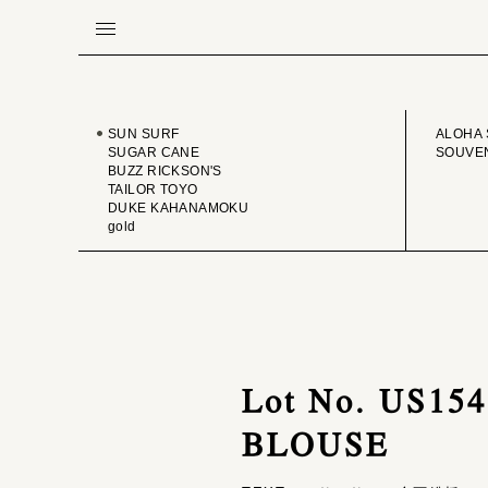
BRAND
VINTA
SUN SURF
ALOHA 
SUGAR CANE
SOUVEN
BUZZ RICKSON'S
TAILOR TOYO
DUKE KAHANAMOKU
gold
Lot No. US1
BLOUSE