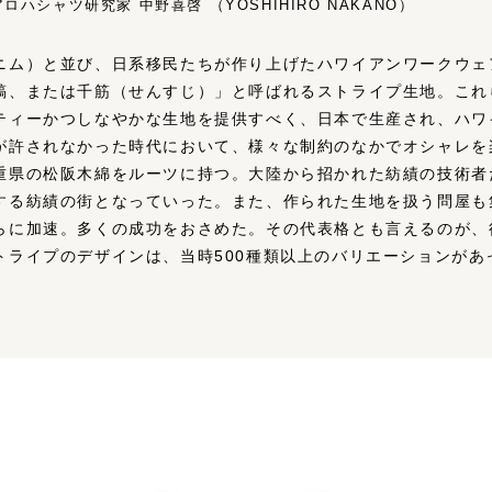
ハシャツ研究家 中野喜啓 （YOSHIHIRO NAKANO）
ニム）と並び、日系移民たちが作り上げたハワイアンワークウェ
縞、または千筋（せんすじ）」と呼ばれるストライプ生地。これ
ティーかつしなやかな生地を提供すべく、日本で生産され、ハワ
が許されなかった時代において、様々な制約のなかでオシャレを
重県の松阪木綿をルーツに持つ。大陸から招かれた紡績の技術者
する紡績の街となっていった。また、作られた生地を扱う問屋も
らに加速。多くの成功をおさめた。その代表格とも言えるのが、
トライプのデザインは、当時500種類以上のバリエーションがあ