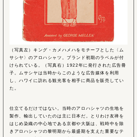
（写真左）キング・カメハメハをモチーフとした〈ム
サシヤ〉のアロハシャツ。ブランド初期のラベルが付
けられている。（写真右）1922年に発行された広告冊
子。ムサシヤは当時からこのような広告媒体を利用
し、ハワイに訪れる観光客を相手に商品を販売してい
た。
仕立てるだけではない。当時のアロハシャツの生地を
製作、輸出していたのは主に日本だ。とりわけ友禅を
はじめ染織の中心地である京都や大阪は、戦時中を除
きアロハシャツの黎明期から最盛期を支えた重要なテ