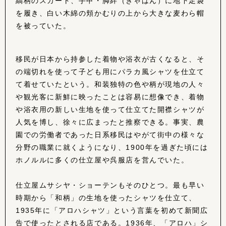
縞柄のスカート、手甲・脚絆（きゃはん）に地下足袋
を履き、白い木綿の頬かむりの上から大きな麦わら帽
を被っていた。
移民が日本から持参した着物や浴衣が古くなると、そ
の端切れを使って子ども用にパラカ風シャツを仕立て
て着せていたという。和装独特の色や柄が現地の人々
や観光客に新鮮に映ったことは容易に想像でき、着物
や浴衣用の新しい生地を使って仕立てた開襟シャツが
人気を博し、徐々に広まったと推察できる。事実、農
園での労働者であった日系移民はやがて街中の様々な
分野の職業に就くようになり、1900年を過ぎた頃には
ホノルルに多くの仕立屋や呉服店を営んでいた。
仕立屋ムサシヤ・ショーテンもそのひとつ。最も早い
時期から「和柄」の生地を使ったシャツを仕立て、
1935年に「アロハシャツ」という言葉を初めて新聞広
告で使ったとされる店である。1936年、「アロハ」シ