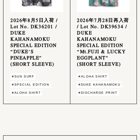
2026年8月5日入荷 /
2026年7月28日再入荷
Lot No. DK36201 /
/ Lot No. DK39634 /
DUKE
DUKE
KAHANAMOKU
KAHANAMOKU
SPECIAL EDITION
SPECIAL EDITION
“DUKE’S
“Mt.FUJI & LUCKY
PINEAPPLE”
EGGPLANT”
(SHORT SLEEVE)
(SHORT SLEEVE)
#SUN SURF
#ALOHA SHIRT
#SPECIAL EDITION
#DUKE KAHANAMOKU
#ALOHA SHIRT
#DISCHARGE PRINT