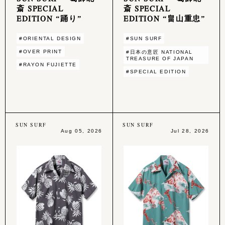
斎 SPECIAL
斎 SPECIAL
EDITION “踊り”
EDITION “畠山重忠”
#ORIENTAL DESIGN
#SUN SURF
#OVER PRINT
#日本の意匠 NATIONAL
TREASURE OF JAPAN
#RAYON FUJIETTE
#SPECIAL EDITION
SUN SURF
SUN SURF
Aug 05, 2026
Jul 28, 2026