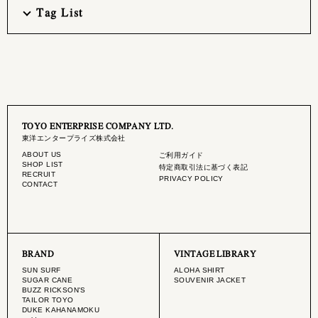
Tag List
TOYO ENTERPRISE COMPANY LTD.
東洋エンタープライズ株式会社
ABOUT US
ご利用ガイド
SHOP LIST
特定商取引法に基づく表記
RECRUIT
PRIVACY POLICY
CONTACT
BRAND
VINTAGE LIBRARY
SUN SURF
ALOHA SHIRT
SUGAR CANE
SOUVENIR JACKET
BUZZ RICKSON'S
TAILOR TOYO
DUKE KAHANAMOKU