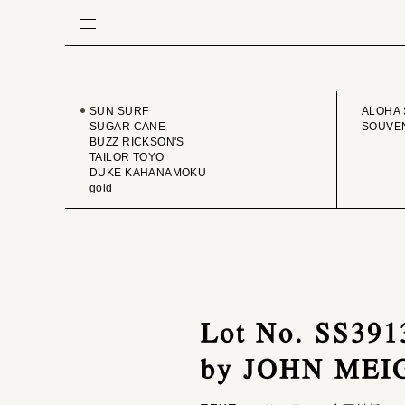
BRAND
VINTA
SUN SURF
ALOHA 
SUGAR CANE
SOUVEN
BUZZ RICKSON'S
TAILOR TOYO
DUKE KAHANAMOKU
gold
Lot No. SS39
by JOHN MEI