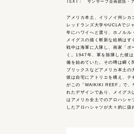
TEXT： サンサーフ企画総括・アロ
アメリカ本土、イリノイ州シカ
レッドランズ大学やUCLAでジ
年にハワイへと渡り、ホノルル
メイグスの描く斬新な絵柄はす
戦中は海軍に入隊し、画家「ポ
く。1947年、軍を除隊した
備を始めていた。その噂は瞬く
ブリックスなどアメリカ本土の
彼は自宅にアトリエを構え、テ
がこの「WAIKIKI REE
れたデザインであり、メイグス
はアメリカ全土でのアロハシャ
したアロハシャツが大々的に扱