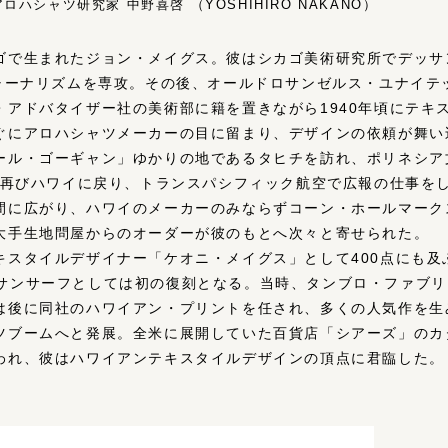
ハシャツ研究家 中野喜啓 （YOSHIHIRO NAKANO）
ゴで生まれたジョン・メイグス。彼はシカゴ美術研究所でデッサ
ャーナリズムを専攻。その後、オールドロサンゼルス・ユナイテッ
・アドバタイザー社の美術部に籍を置きながら1940年頃にテキ
ぐにアロハシャツメーカーの目に留まり、デザインの依頼が舞い
ール・ゴーギャン」ゆかりの地であるタヒチを訪れ、ポリネシア
彼は再びハワイに戻り、トランスパシフィック航空で広報の仕事を
間に広がり、ハワイのメーカーのみならずコーン・ホールマーク
大手生地問屋からのオーダーが彼のもとへ次々と寄せられた。
キスタイルデザイナー「ケオニ・メイグス」として400点にも及
F」で、サンサーフとしては初の復刻となる。当時、タンブロ・ファ
は後に同社のハワイアン・プリントを任され、多くの人気作を生
ツブームへと発展。全米に展開していた百貨店「シアーズ」のカ
われ、彼はハワイアンテキスタイルデザインの頂点に君臨した。