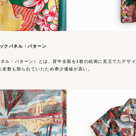
N バックパネル・パターン
rn（バックパネル・パターン）とは、背中全⾯を1枚の絵画に⾒⽴てた
⽣産数も限られていたため希少価値が⾼い。