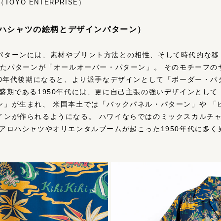
OYO ENTERPRISE）
（アロハシャツの絵柄とデザインパターン）
パターンには、素材やプリント⽅法との相性、そして時代的な移
ったパターンが「オールオーバー・パターン」。 そのモチーフ
40年代後期になると、より派⼿なデザインとして「ボーダー・
盛期である1950年代には、更に⾃⼰主張の強いデザインとして
ン」が⽣まれ、 ⽶国本⼟では「バックパネル・パターン」や 「
インが作られるようになる。 ハワイならではのミックスカルチャ
アロハシャツやオリエンタルブームが起こった1950年代に多く