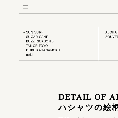
BRAND
VINTA
SUN SURF
ALOHA 
SUGAR CANE
SOUVEN
BUZZ RICKSON'S
TAILOR TOYO
DUKE KAHANAMOKU
gold
DETAIL OF A
ハシャツの絵