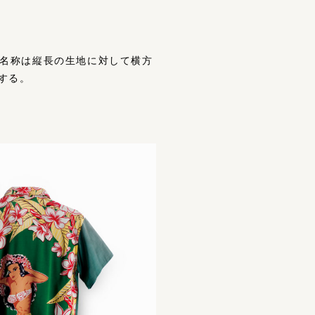
イン。名称は縦⻑の⽣地に対して横⽅
する。