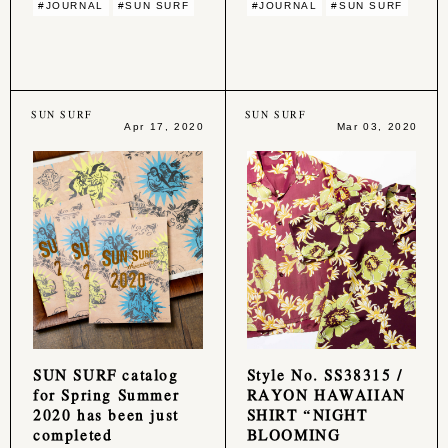
#JOURNAL
#SUN SURF
#JOURNAL
#SUN SURF
SUN SURF
SUN SURF
Apr 17, 2020
Mar 03, 2020
SUN SURF catalog
Style No. SS38315 /
for Spring Summer
RAYON HAWAIIAN
2020 has been just
SHIRT “NIGHT
completed
BLOOMING