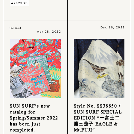
#2023SS
Journal
Dec 16, 2021
Apr 28, 2022
SUN SURF’s new
Style No. SS38850 /
catalog for
SUN SURF SPECIAL
Spring/Summer 2022
EDITION “一富士二
has been just
鷹三茄子 EAGLE &
completed.
Mt.FUJI”