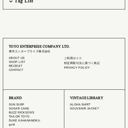
Tag List
TOYO ENTERPRISE COMPANY LTD.
東洋エンタープライズ株式会社
ABOUT US
ご利用ガイド
SHOP LIST
特定商取引法に基づく表記
RECRUIT
PRIVACY POLICY
CONTACT
BRAND
VINTAGE LIBRARY
SUN SURF
ALOHA SHIRT
SUGAR CANE
SOUVENIR JACKET
BUZZ RICKSON'S
TAILOR TOYO
DUKE KAHANAMOKU
gold