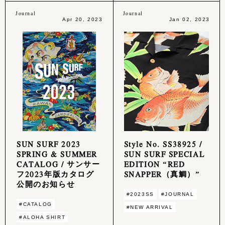
Journal
Journal
Apr 20, 2023
Jan 02, 2023
SUN SURF 2023
Style No. SS38925 /
SPRING & SUMMER
SUN SURF SPECIAL
CATALOG / サンサー
EDITION “RED
フ2023年版カタログ
SNAPPER（真鯛）”
公開のお知らせ
#2023SS
#JOURNAL
#CATALOG
#NEW ARRIVAL
#ALOHA SHIRT