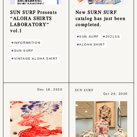
SUN SURF Presents
New SURN SURF
“ALOHA SHIRTS
catalog has just been
LABORATORY”
completed.
vol.1
#SUN SURF
#2021SS
#INFORMATION
#ALOHA SHIRT
#SUN SURF
#VINTAGE ALOHA SHIRT
Dec 18, 2020
SUN SURF
Oct 26, 2020