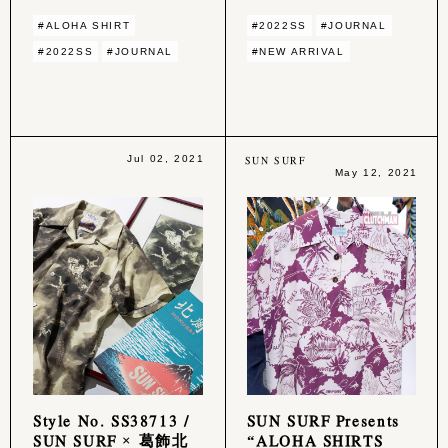
#ALOHA SHIRT
#2022SS
#JOURNAL
#2022SS
#JOURNAL
#NEW ARRIVAL
Jul 02, 2021
SUN SURF
May 12, 2021
Style No. SS38713 /
SUN SURF Presents
SUN SURF × 葛飾北
“ALOHA SHIRTS