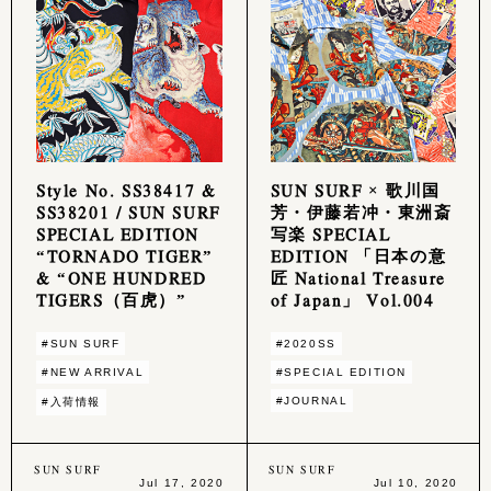
Style No. SS38417 &
SUN SURF × 歌川国
SS38201 / SUN SURF
芳・伊藤若冲・東洲斎
SPECIAL EDITION
写楽 SPECIAL
“TORNADO TIGER”
EDITION 「日本の意
& “ONE HUNDRED
匠 National Treasure
TIGERS（百虎）”
of Japan」 Vol.004
#SUN SURF
#2020SS
#NEW ARRIVAL
#SPECIAL EDITION
#JOURNAL
#入荷情報
SUN SURF
SUN SURF
Jul 17, 2020
Jul 10, 2020