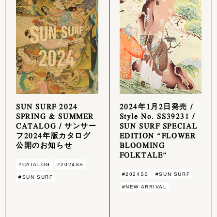
SUN SURF 2024
2024年1月2日発売 /
SPRING & SUMMER
Style No. SS39231 /
CATALOG / サンサー
SUN SURF SPECIAL
フ2024年版カタログ
EDITION “FLOWER
公開のお知らせ
BLOOMING
FOLKTALE”
#CATALOG
#2024SS
#2024SS
#SUN SURF
#SUN SURF
#NEW ARRIVAL