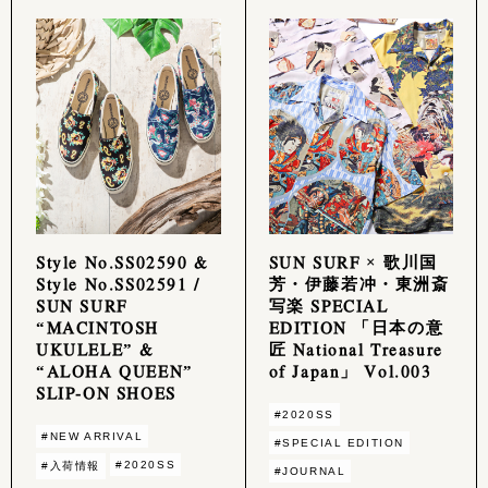
Style No.SS02590 &
SUN SURF × 歌川国
Style No.SS02591 /
芳・伊藤若冲・東洲斎
SUN SURF
写楽 SPECIAL
“MACINTOSH
EDITION 「日本の意
UKULELE” &
匠 National Treasure
“ALOHA QUEEN”
of Japan」 Vol.003
SLIP-ON SHOES
#2020SS
#NEW ARRIVAL
#SPECIAL EDITION
#2020SS
#入荷情報
#JOURNAL