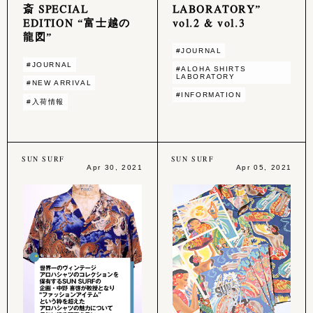
斎 SPECIAL
LABORATORY”
EDITION “富士越の
vol.2 & vol.3
龍図”
#JOURNAL
#JOURNAL
#ALOHA SHIRTS
LABORATORY
#NEW ARRIVAL
#INFORMATION
#入荷情報
SUN SURF
SUN SURF
Apr 30, 2021
Apr 05, 2021